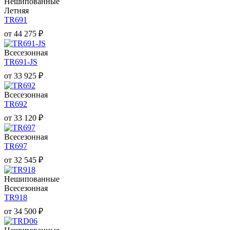
Нешипованные
Летняя
TR691
от
44 275
₽
Всесезонная
TR691-JS
от
33 925
₽
Всесезонная
TR692
от
33 120
₽
Всесезонная
TR697
от
32 545
₽
Нешипованные
Всесезонная
TR918
от
34 500
₽