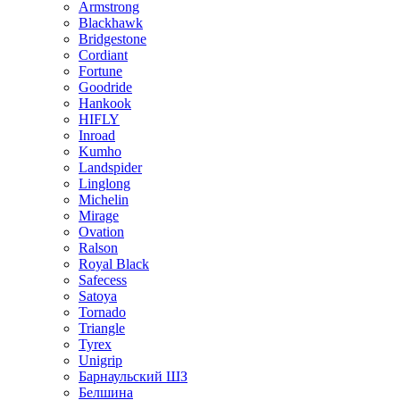
Armstrong
Blackhawk
Bridgestone
Cordiant
Fortune
Goodride
Hankook
HIFLY
Inroad
Kumho
Landspider
Linglong
Michelin
Mirage
Ovation
Ralson
Royal Black
Safecess
Satoya
Tornado
Triangle
Tyrex
Unigrip
Барнаульский ШЗ
Белшина