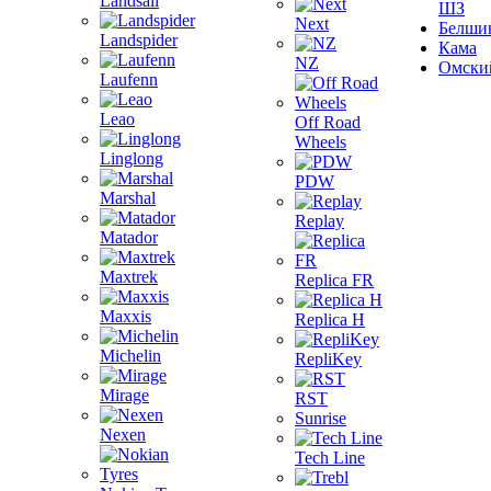
Landsail
ШЗ
Next
Белши
Landspider
Кама
NZ
Омски
Laufenn
Leao
Off Road
Wheels
Linglong
PDW
Marshal
Replay
Matador
Maxtrek
Replica FR
Maxxis
Replica H
Michelin
RepliKey
Mirage
RST
Sunrise
Nexen
Tech Line