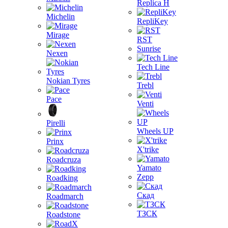
Replica H
Michelin
RepliKey
Mirage
RST
Sunrise
Nexen
Tech Line
Nokian Tyres
Trebl
Pace
Venti
Pirelli
Wheels UP
Prinx
X'trike
Roadcruza
Yamato
Zepp
Roadking
Скад
Roadmarch
ТЗСК
Roadstone