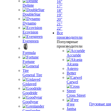
16"
Delinte
17"
18"
DoubleStar
19"
20"
Dynamo
21"
22"
Ecovision
Все
производители
Evergreen
Популярные
производители
Formula
Accuride
Fortune
Alcasta
Asterro
Better
General Tire
Carwel
Gislaved
Goodride
Cross Street
Goodyear
Грузовые ш
iFree
Jantsa
Grenlander