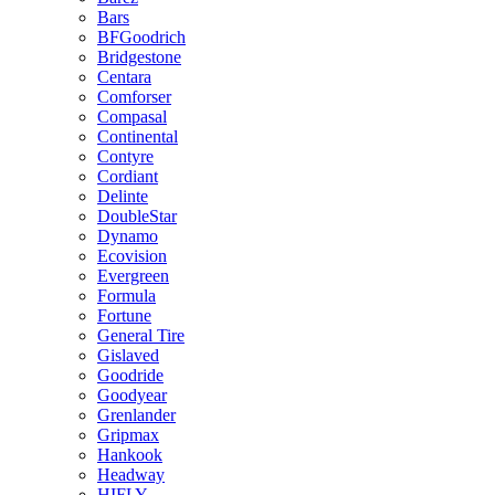
Bars
BFGoodrich
Bridgestone
Centara
Comforser
Compasal
Continental
Contyre
Cordiant
Delinte
DoubleStar
Dynamo
Ecovision
Evergreen
Formula
Fortune
General Tire
Gislaved
Goodride
Goodyear
Grenlander
Gripmax
Hankook
Headway
HIFLY