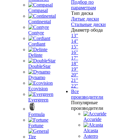
Подбор по
параметрам
Compasal
Тип диска
Литые диски
Continental
Стальные диски
Диаметр обода
Contyre
13"
14"
Cordiant
15"
16"
Delinte
17"
18"
DoubleStar
19"
20"
Dynamo
21"
22"
Ecovision
Все
производители
Evergreen
Популярные
производители
Formula
Accuride
Fortune
Alcasta
Asterro