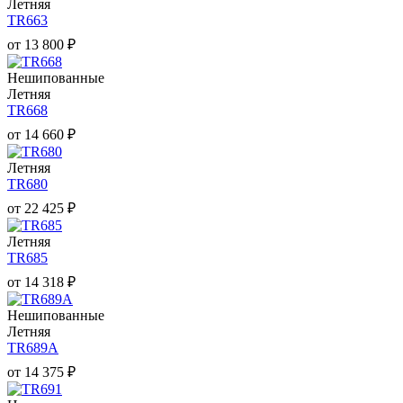
Летняя
TR663
от
13 800
₽
Нешипованные
Летняя
TR668
от
14 660
₽
Летняя
TR680
от
22 425
₽
Летняя
TR685
от
14 318
₽
Нешипованные
Летняя
TR689A
от
14 375
₽