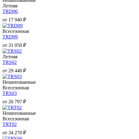
Нешипованные
Летняя
TRD06
от
17 940
₽
Всесезонная
TRD09
от
31 050
₽
Летняя
TRS02
от
29 440
₽
Нешипованные
Всесезонная
TRS03
от
26 797
₽
Нешипованные
Всесезонная
TRT02
от
34 270
₽