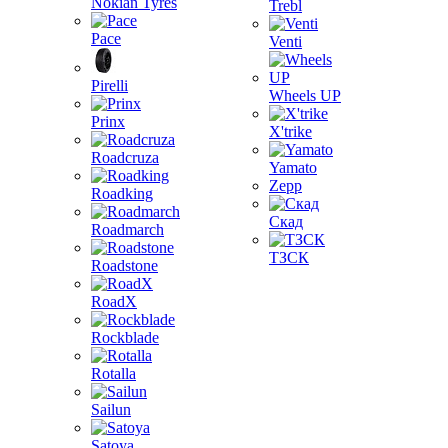
Nokian Tyres
Trebl
Pace
Venti
Pirelli
Wheels UP
Prinx
X'trike
Roadcruza
Yamato
Zepp
Roadking
Скад
Roadmarch
ТЗСК
Roadstone
RoadX
Rockblade
Rotalla
Sailun
Satoya