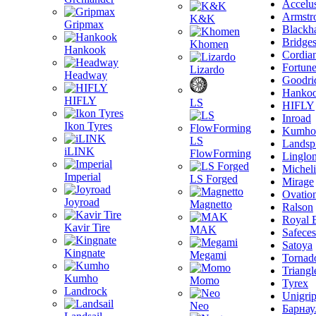
Accelu
Armstr
K&K
Gripmax
Blackh
Bridge
Khomen
Hankook
Cordia
Fortun
Lizardo
Headway
Goodri
Hanko
HIFLY
LS
HIFLY
Inroad
Ikon Tyres
Kumho
LS
Landsp
iLINK
FlowForming
Linglo
Michel
Imperial
LS Forged
Mirage
Ovatio
Joyroad
Magnetto
Ralson
Royal 
Kavir Tire
MAK
Safeces
Satoya
Kingnate
Megami
Tornad
Triangl
Kumho
Momo
Tyrex
Landrock
Unigri
Neo
Барнау