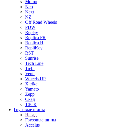
Momo
Neo
Next
NZ
Off Road Wheels
PDW
Replay
Replica FR
Replica H
RepliKey
RST
Sunrise
Tech Line
Trebl
Venti
Wheels UP
X'trike
Yamato
Zepp
Скад
ТЗСК
Грузовые шины
Назад
Грузовые шины
Accelus