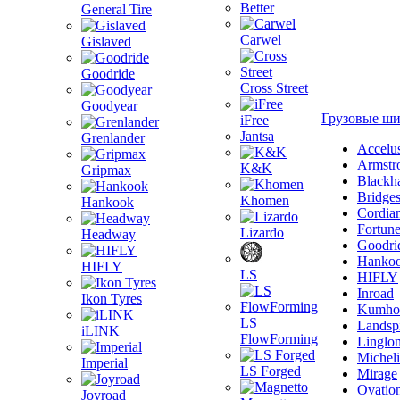
Better
General Tire
Carwel
Gislaved
Goodride
Cross Street
Goodyear
Грузовые ш
iFree
Jantsa
Grenlander
Accelu
Armstr
K&K
Gripmax
Blackh
Bridge
Khomen
Hankook
Cordia
Fortun
Lizardo
Headway
Goodri
Hanko
HIFLY
LS
HIFLY
Inroad
Ikon Tyres
Kumho
LS
Landsp
iLINK
FlowForming
Linglo
Michel
Imperial
LS Forged
Mirage
Ovatio
Joyroad