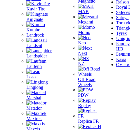
Magnetto
Ralson
Royal 
Kavir Tire
MAK
Safeces
Satoya
Kingnate
Megami
Tornad
Triangl
Kumho
Momo
Tyrex
Landrock
Unigri
Neo
Барнау
Landsail
ШЗ
Next
Белши
Landspider
Кама
NZ
Омски
Laufenn
Leao
Off Road
Wheels
Linglong
PDW
Marshal
Replay
Matador
Maxtrek
Replica FR
Maxxis