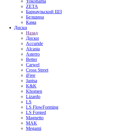
Yokohama
ZETA
Барнаульский ШЗ
Белшина
Кама
Диски
Назад
Диски
Accuride
Alcasta
Asterro
Better
Carwel
Cross Street
iFree
Jantsa
K&K
Khomen
Lizardo
LS
LS FlowForming
LS Forged
Magnetto
MAK
Megami