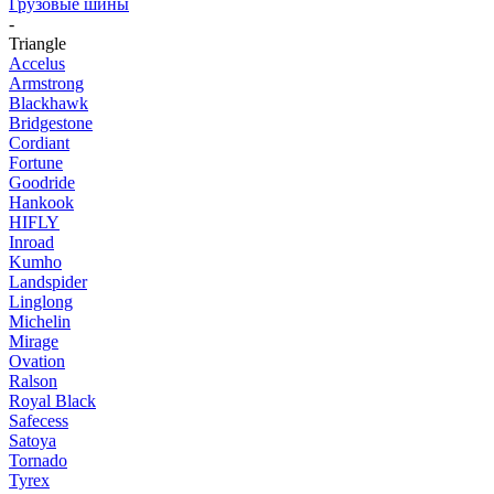
Грузовые шины
-
Triangle
Accelus
Armstrong
Blackhawk
Bridgestone
Cordiant
Fortune
Goodride
Hankook
HIFLY
Inroad
Kumho
Landspider
Linglong
Michelin
Mirage
Ovation
Ralson
Royal Black
Safecess
Satoya
Tornado
Tyrex