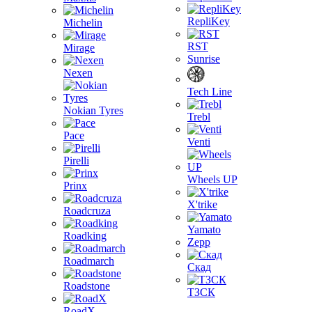
RepliKey
Michelin
RST
Mirage
Sunrise
Nexen
Tech Line
Nokian Tyres
Trebl
Pace
Venti
Pirelli
Wheels UP
Prinx
X'trike
Roadcruza
Yamato
Roadking
Zepp
Roadmarch
Скад
Roadstone
ТЗСК
RoadX