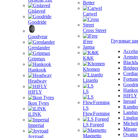
Better
Gislaved
Carwel
Goodride
Cross Street
Goodyear
Грузовые ш
iFree
Jantsa
Grenlander
Accelu
Armstr
K&K
Gripmax
Blackh
Bridge
Khomen
Hankook
Cordia
Fortun
Lizardo
Headway
Goodri
Hanko
LS
HIFLY
HIFLY
Inroad
Ikon Tyres
Kumho
LS
Landsp
FlowForming
iLINK
Linglo
Michel
LS Forged
Imperial
Mirage
Ovatio
Magnetto
Joyroad