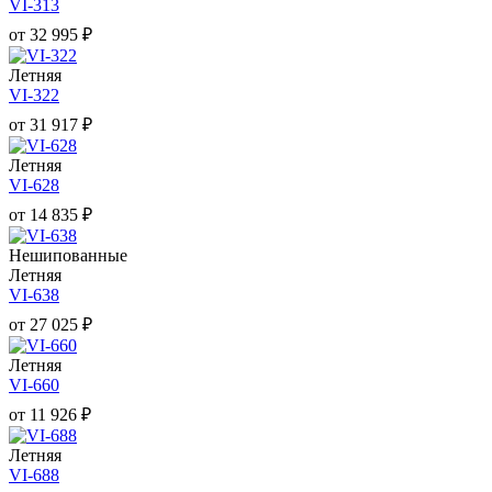
VI-313
от
32 995
₽
Летняя
VI-322
от
31 917
₽
Летняя
VI-628
от
14 835
₽
Нешипованные
Летняя
VI-638
от
27 025
₽
Летняя
VI-660
от
11 926
₽
Летняя
VI-688