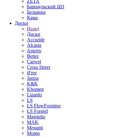
ZETA
Барнаульский ШЗ
Белшина
Кама
Диски
Назад
Диски
Accuride
Alcasta
Asterro
Better
Carwel
Cross Street
iFree
Jantsa
K&K
Khomen
Lizardo
LS
LS FlowForming
LS Forged
Magnetto
MAK
Megami
Momo