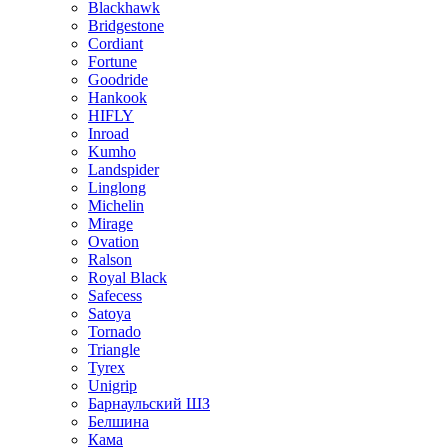
Blackhawk
Bridgestone
Cordiant
Fortune
Goodride
Hankook
HIFLY
Inroad
Kumho
Landspider
Linglong
Michelin
Mirage
Ovation
Ralson
Royal Black
Safecess
Satoya
Tornado
Triangle
Tyrex
Unigrip
Барнаульский ШЗ
Белшина
Кама