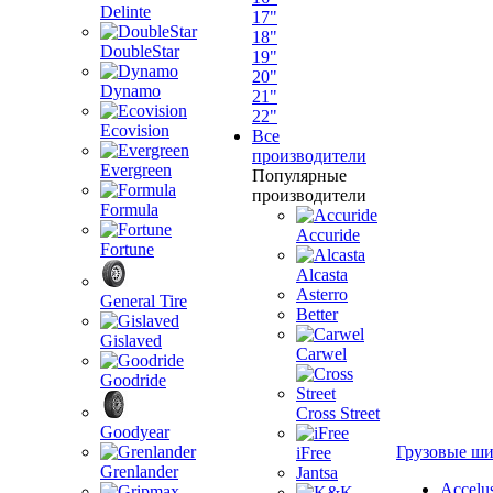
Delinte
17"
18"
DoubleStar
19"
20"
Dynamo
21"
22"
Ecovision
Все
производители
Evergreen
Популярные
производители
Formula
Accuride
Fortune
Alcasta
Asterro
General Tire
Better
Gislaved
Carwel
Goodride
Cross Street
Goodyear
Грузовые ш
iFree
Grenlander
Jantsa
Accelu