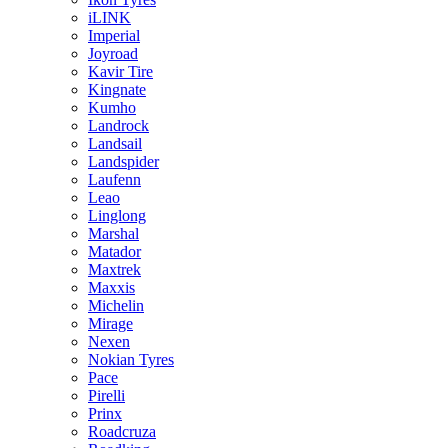
iLINK
Imperial
Joyroad
Kavir Tire
Kingnate
Kumho
Landrock
Landsail
Landspider
Laufenn
Leao
Linglong
Marshal
Matador
Maxtrek
Maxxis
Michelin
Mirage
Nexen
Nokian Tyres
Pace
Pirelli
Prinx
Roadcruza