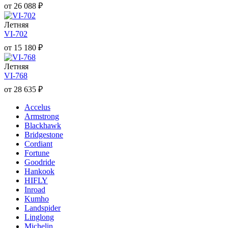
от
26 088
₽
Летняя
VI-702
от
15 180
₽
Летняя
VI-768
от
28 635
₽
Accelus
Armstrong
Blackhawk
Bridgestone
Cordiant
Fortune
Goodride
Hankook
HIFLY
Inroad
Kumho
Landspider
Linglong
Michelin