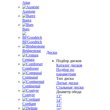
Attar
Austone
Barez
Bars
BFGoodrich
Bridgestone
Диски
Centara
Подбор дисков
Каталог дисков
Comforser
Подбор по
параметрам
Compasal
Тип диска
Литые диски
Continental
Стальные диски
Диаметр обода
Contyre
13"
14"
Cordiant
15"
16"