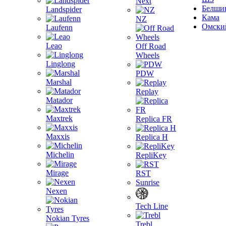
Next
Белши
Landspider
Кама
NZ
Омски
Laufenn
Leao
Off Road
Wheels
Linglong
PDW
Marshal
Replay
Matador
Maxtrek
Replica FR
Maxxis
Replica H
Michelin
RepliKey
Mirage
RST
Sunrise
Nexen
Tech Line
Nokian Tyres
Trebl