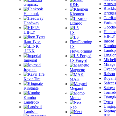
Armstr
Gripmax
K&K
Blackh
Bridge
Hankook
Khomen
Cordia
Fortun
Headway
Lizardo
Goodri
Hanko
HIFLY
LS
HIFLY
Inroad
Ikon Tyres
Kumho
LS
Landsp
iLINK
FlowForming
Linglo
Michel
Imperial
LS Forged
Mirage
Ovatio
Joyroad
Magnetto
Ralson
Royal 
Kavir Tire
MAK
Safeces
Satoya
Kingnate
Megami
Tornad
Triangl
Kumho
Momo
Tyrex
Landrock
Unigri
Neo
Барнау
Landsail
ШЗ