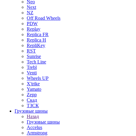
Neo
Next
NZ
Off Road Wheels
PDW
Replay
Replica FR
Replica H
RepliKey
RST
Sunrise
Tech Line
Trebl
Venti
Wheels UP
X'trike
Yamato
Zepp
Скад
ТЗСК
Грузовые шины
Назад
Грузовые шины
Accelus
Armstrong