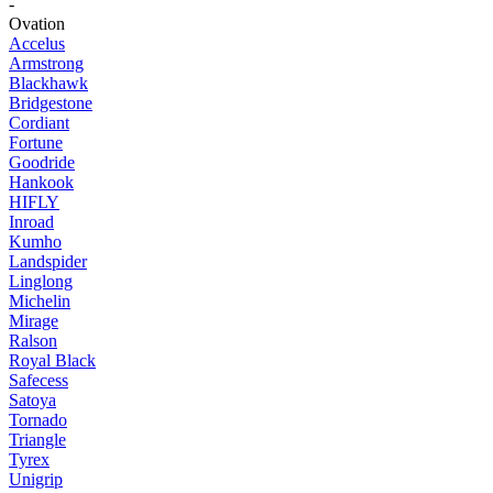
-
Ovation
Accelus
Armstrong
Blackhawk
Bridgestone
Cordiant
Fortune
Goodride
Hankook
HIFLY
Inroad
Kumho
Landspider
Linglong
Michelin
Mirage
Ralson
Royal Black
Safecess
Satoya
Tornado
Triangle
Tyrex
Unigrip