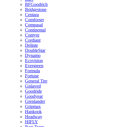
BFGoodrich
Bridgestone
Centara
Comforser
Compasal
Continental
Contyre
Cordiant
Delinte
DoubleStar
Dynamo
Ecovision
Evergreen
Formula
Fortune
General Tire
Gislaved
Goodride
Goodyear
Grenlander
Gripmax
Hankook
Headway
HIFLY
Ikon Tyres