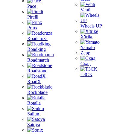
Pace
Venti
Pirelli
Wheels UP
Prinx
X'trike
Roadcruza
Yamato
Roadking
Zepp
Roadmarch
Скад
Roadstone
ТЗСК
RoadX
Rockblade
Rotalla
Sailun
Satoya