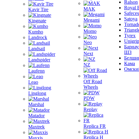
Ralson
Royal 
MAK
Kavir Tire
Safeces
Satoya
Megami
Kingnate
Tornad
Triangl
Momo
Kumho
Tyrex
Landrock
Unigri
Neo
Барнау
Landsail
ШЗ
Next
Белши
Landspider
Кама
NZ
Омски
Laufenn
Off Road
Leao
Wheels
Linglong
PDW
Marshal
Replay
Matador
Replica FR
Maxtrek
Replica H
Maxxis