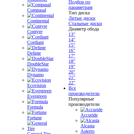
Подбор по
параметрам
Compasal
Тип диска
Литые диски
Continental
Стальные диски
Диаметр обода
Contyre
13"
14"
Cordiant
15"
16"
Delinte
17"
18"
DoubleStar
19"
20"
Dynamo
21"
22"
Ecovision
Все
производители
Evergreen
Популярные
производители
Formula
Accuride
Fortune
Alcasta
Asterro
General Tire