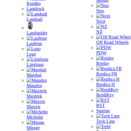
Momo
Kumho
Landrock
Neo
Landsail
Next
NZ
Landspider
Off Road Wheels
Laufenn
PDW
Leao
Replay
Linglong
Replica FR
Marshal
Replica H
Matador
RepliKey
Maxtrek
RST
Maxxis
Sunrise
Michelin
Tech Line
Mirage