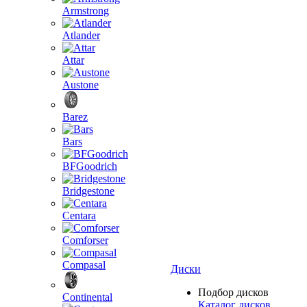
Armstrong
Atlander
Attar
Austone
Barez
Bars
BFGoodrich
Bridgestone
Centara
Comforser
Compasal
Диски
Подбор дисков
Continental
Каталог дисков