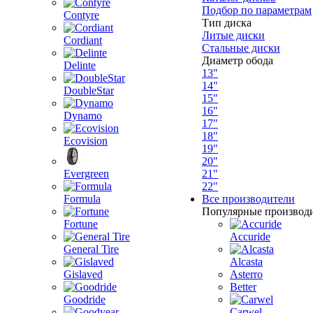
Подбор по параметрам
Contyre
Тип диска
Литые диски
Cordiant
Стальные диски
Диаметр обода
Delinte
13"
14"
DoubleStar
15"
16"
Dynamo
17"
18"
Ecovision
19"
20"
Evergreen
21"
22"
Formula
Все производители
Популярные производ
Fortune
Accuride
General Tire
Alcasta
Gislaved
Asterro
Better
Goodride
Carwel