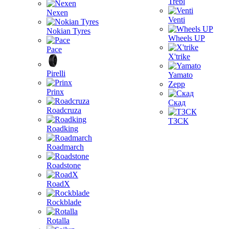
Trebl
Nexen
Venti
Nokian Tyres
Wheels UP
Pace
X'trike
Pirelli
Yamato
Zepp
Prinx
Скад
Roadcruza
ТЗСК
Roadking
Roadmarch
Roadstone
RoadX
Rockblade
Rotalla