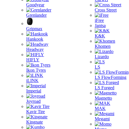
Goodyear
Cross Street
Grenlander
iFree
Jantsa
Gripmax
K&K
Hankook
Khomen
Headway
Lizardo
HIFLY
LS
Ikon Tyres
LS FlowForming
iLINK
LS Forged
Imperial
Magnetto
Joyroad
MAK
Kavir Tire
Megami
Kingnate