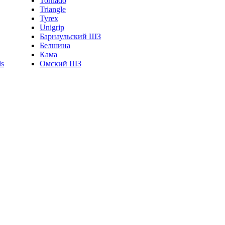
Tornado
Triangle
Tyrex
Unigrip
Барнаульский ШЗ
Белшина
Кама
Омский ШЗ