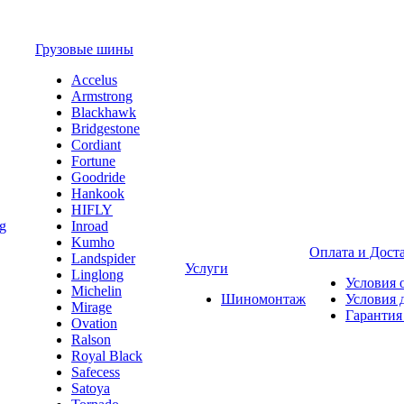
Грузовые шины
Accelus
Armstrong
Blackhawk
Bridgestone
Cordiant
Fortune
Goodride
Hankook
HIFLY
Inroad
Kumho
Оплата и Дост
Landspider
Услуги
Linglong
Условия 
Michelin
Шиномонтаж
Условия 
Mirage
Гарантия
Ovation
Ralson
Royal Black
Safecess
Satoya